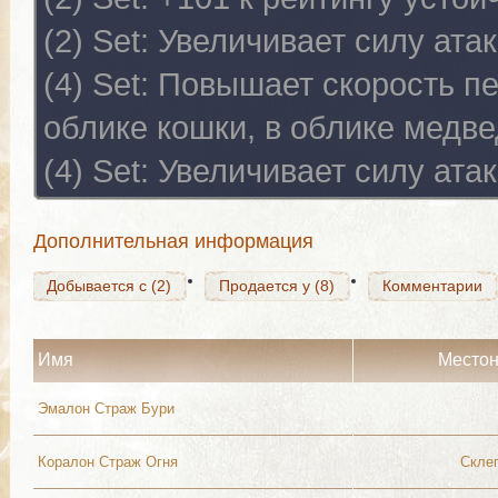
(2) Set:
Увеличивает силу атак
(4) Set:
Повышает скорость п
Добывается с (2)
Продается у (8)
Комментарии
облике кошки, в облике медве
(4) Set:
Увеличивает силу атак
Добывается с (2)
Продается у (8)
Комментарии
Дополнительная информация
Добывается с (2)
Продается у (8)
Комментарии
Имя
Место
Эмалон Страж Бури
Коралон Страж Огня
Скле