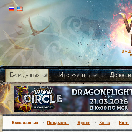
ВАШ
Б
И
Д
аза данных
нструменты
ополни
База данных
Предметы
Броня
Кожа
Ноги