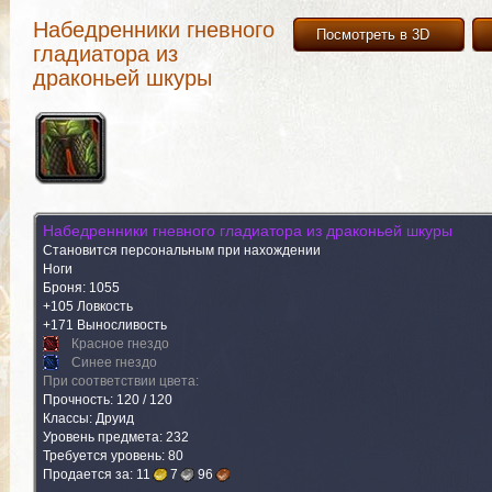
Набедренники гневного
Посмотреть в 3D
гладиатора из
драконьей шкуры
Набедренники гневного гладиатора из драконьей шкуры
Становится персональным при нахождении
Ноги
Броня: 1055
+105 Ловкость
+171 Выносливость
Красное гнездо
Синее гнездо
При соответствии цвета:
Прочность: 120 / 120
Классы: Друид
Уровень предмета: 232
Требуется уровень: 80
Продается за:
11
7
96