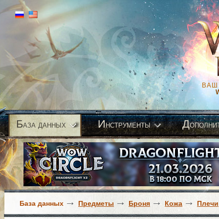
ВАШ
Б
И
Д
аза данных
нструменты
ополни
База данных
Предметы
Броня
Кожа
Плечи