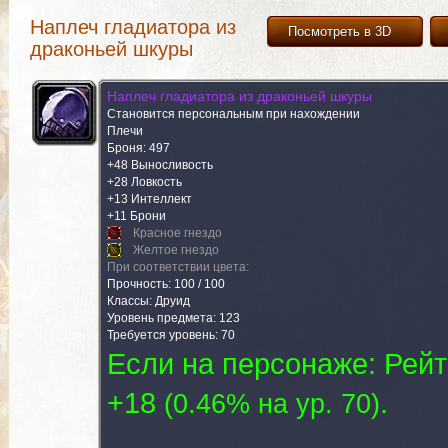
Наплеч гладиатора из
Посмотреть в 3D
драконьей шкуры
Наплеч гладиатора из драконьей шкуры
Становится персональным при нахождении
Плечи
Броня: 497
+48 Выносливость
+28 Ловкость
+13 Интеллект
+11 Брони
Красное гнездо
Желтое гнездо
При соответствии цвета:
Прочность: 100 / 100
Классы: Друид
Уровень предмета: 123
Требуется уровень: 70
Если на персонаже: Рейт
+18
.
(
0.46% на yp. 70
)