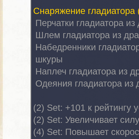
Снаряжение гладиатора
Перчатки гладиатора из
Шлем гладиатора из др
Набедренники гладиатор
шкуры
Наплеч гладиатора из д
Одеяния гладиатора из 
(2) Set:
+101 к рейтингу 
(2) Set:
Увеличивает силу
(4) Set:
Повышает скорос