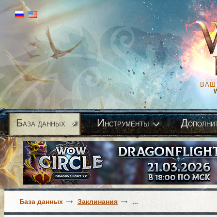
ВАШ
Б
И
Д
аза данных
нструменты
ополни
База данных
Заклинания
...