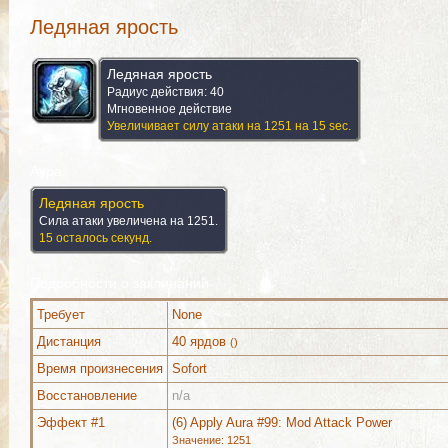
Ледяная ярость
Ледяная ярость
Радиус действия: 40
Мгновенное действие
Увеличивает силу атаки на 1251 на 15 sec.
Аура
Ледяная ярость
Сила атаки увеличена на 1251.
15 осталось секунд.
Подробности о заклинании
Требует
None
Дистанция
40 ярдов
()
Время произнесения
Sofort
Восстановление
n/a
Дополнительно (1)
Комментарии
Изображения
Эффект #1
(6) Apply Aura #99: Mod Attack Power
Значение: 1251