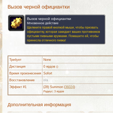
Вызов черной официантки
Вызов черной официантки
Мгновенное действие
Щелкните правой кнопкой мыши, чтобы призвать
официантку, которая закидает ваших противников
пустыми пивными кружками. Помашите ей, чтобы
принесла отличного пивка!
Подробности о заклинании
Требует
None
Дистанция
0 ярдов
()
Время произнесения
Sofort
Используется (1)
Дополнительно (2)
Комментари
Восстановление
n/a
Эффект #1
(28) Summon (
36024
)
Радиус: 3 ярдов
Используется (1)
Дополнительно (2)
Комментари
Дополнительная информация