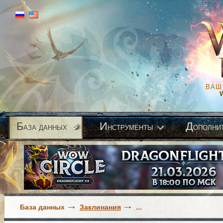
ВАШ
Б
И
Д
аза данных
нструменты
ополни
База данных
Заклинания
...