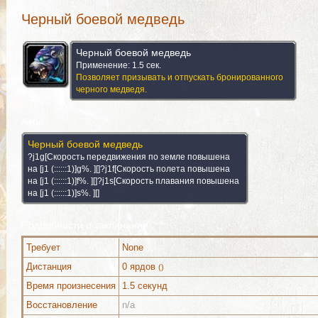
Черный боевой медведь
Черный боевой медведь
Применение: 1.5 сек.
Позволяет призывать и отпускать бронированного
черного медведя.
Аура
Черный боевой медведь
?j1g[Скорость передвижения по земле повышена
на [j1 (::::::1)]g%. ][]?j1f[Скорость полета повышена
на [j1 (::::::1)]f%. ][]?j1s[Скорость плавания повышена
на [j1 (::::::1)]s%. ][]
Подробности о заклинании
Требует
None
Дистанция
0 ярдов
()
Можно выучить (1)
Дополнительно (1)
Коммента
Время произнесения
1.5 секунд
Восстановление
n/a