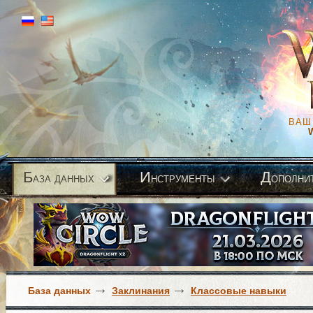
ВАШ
Б
И
Д
аза данных
нструменты
ополни
База данных
Заклинания
Классовые навыки