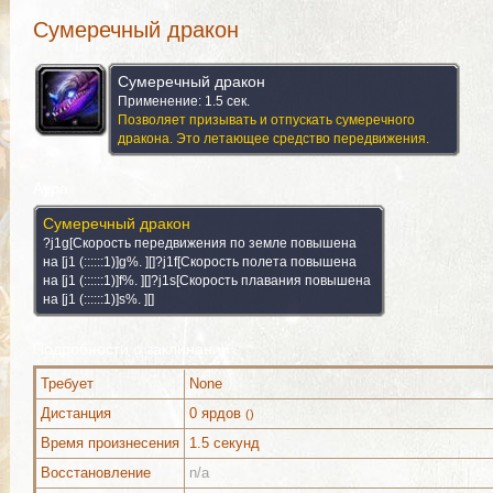
Сумеречный дракон
Сумеречный дракон
Применение: 1.5 сек.
Позволяет призывать и отпускать сумеречного
дракона. Это летающее средство передвижения.
Аура
Сумеречный дракон
?j1g[Скорость передвижения по земле повышена
на [j1 (::::::1)]g%. ][]?j1f[Скорость полета повышена
на [j1 (::::::1)]f%. ][]?j1s[Скорость плавания повышена
на [j1 (::::::1)]s%. ][]
Подробности о заклинании
Требует
None
Дистанция
0 ярдов
()
Можно выучить (1)
Комментарии
Изображения
Время произнесения
1.5 секунд
Восстановление
n/a