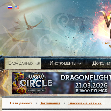
ВАШ
Б
И
Д
аза данных
нструменты
ополни
База данных
Заклинания
Классовые навыки