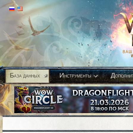
ВАШ
Б
И
Д
аза данных
нструменты
ополни