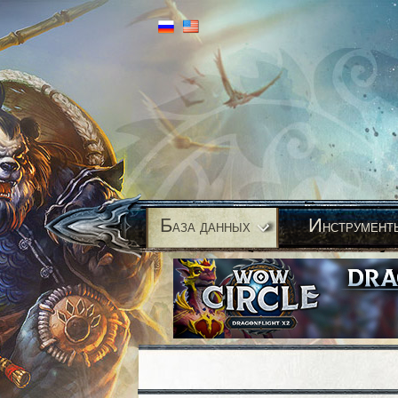
Б
И
аза данных
нструмент