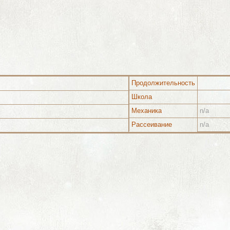
Продолжительность
Школа
Механика
n/a
Рассеивание
n/a