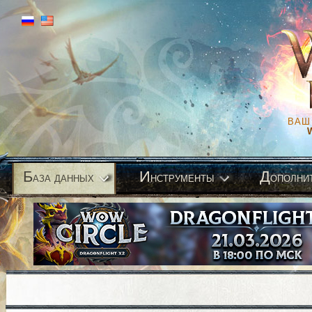
ВАШ
Б
И
Д
аза данных
нструменты
ополни