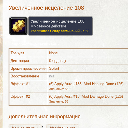
Увеличенное исцеление 108
Увеличенное исцеление 108
Мгновенное действие
Увеличивает силу заклинаний на 58.
Подробности о заклинании
Требует
None
Дистанция
0 ярдов
()
Время произнесения
Sofort
Восстановление
n/a
Комментарии
Изображения
Эффект #1
(6) Apply Aura #135: Mod Healing Done (126)
Значение: 58
Эффект #2
(6) Apply Aura #13: Mod Damage Done (126)
Значение: 58
Комментарии
Изображения
Дополнительная информация