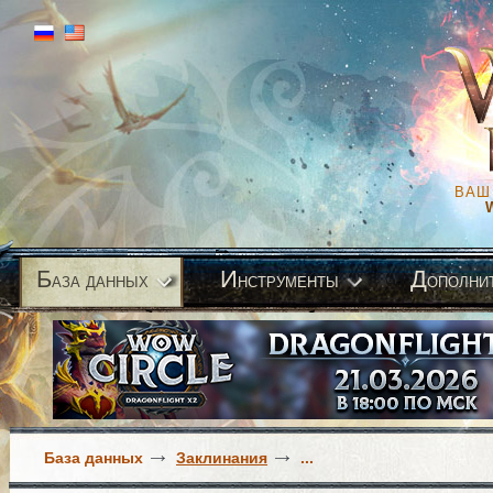
ВАШ
Б
И
Д
аза данных
нструменты
ополни
База данных
Заклинания
...