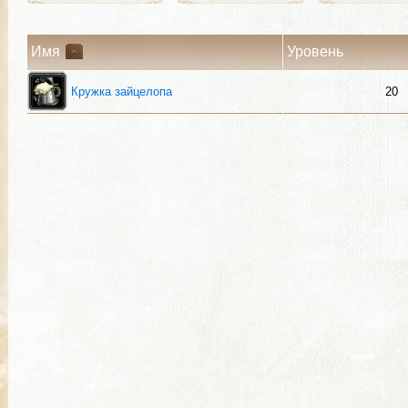
Имя
Уровень
Кружка зайцелопа
20