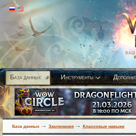
ВАШ
Б
И
Д
аза данных
нструменты
ополни
База данных
Заклинания
Классовые навыки