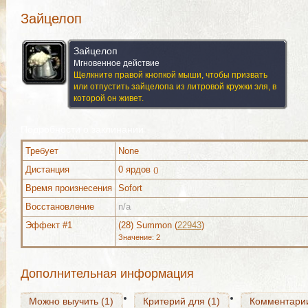
Зайцелоп
Зайцелоп
Мгновенное действие
Щелкните правой кнопкой мыши, чтобы призвать
или отпустить зайцелопа из литровой кружки эля, в
которой он живет.
Подробности о заклинании
Требует
None
Дистанция
0 ярдов
()
Время произнесения
Sofort
Можно выучить (1)
Критерий для (1)
Комментари
Восстановление
n/a
Эффект #1
(28) Summon (
22943
)
Значение: 2
Можно выучить (1)
Критерий для (1)
Комментари
Дополнительная информация
Можно выучить (1)
Критерий для (1)
Комментари