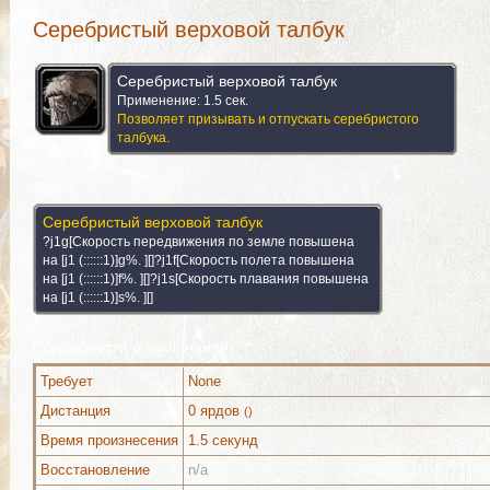
Серебристый верховой талбук
Серебристый верховой талбук
Применение: 1.5 сек.
Позволяет призывать и отпускать серебристого
талбука.
Аура
Серебристый верховой талбук
?j1g[Скорость передвижения по земле повышена
на [j1 (::::::1)]g%. ][]?j1f[Скорость полета повышена
на [j1 (::::::1)]f%. ][]?j1s[Скорость плавания повышена
на [j1 (::::::1)]s%. ][]
Подробности о заклинании
Требует
None
Дистанция
0 ярдов
()
Можно выучить (2)
Комментарии
Изображения
Время произнесения
1.5 секунд
Восстановление
n/a