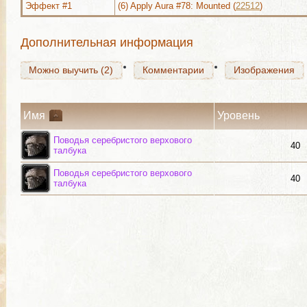
Эффект #1
(6) Apply Aura #78: Mounted (
22512
)
Можно выучить (2)
Комментарии
Изображения
Дополнительная информация
Можно выучить (2)
Комментарии
Изображения
Имя
Уровень
Поводья серебристого верхового
40
талбука
Поводья серебристого верхового
40
талбука