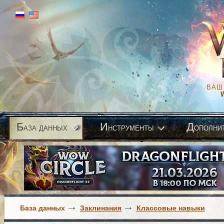
ВАШ
Б
И
Д
аза данных
нструменты
ополни
База данных
Заклинания
Классовые навыки