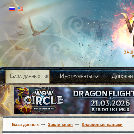
ВАШ
Б
И
Д
аза данных
нструменты
ополни
База данных
Заклинания
Классовые навыки