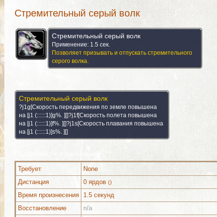
Стремительный серый волк
Стремительный серый волк
Применение: 1.5 сек.
Позволяет призывать и отпускать стремительного
серого волка.
Аура
Стремительный серый волк
?j1g[Скорость передвижения по земле повышена
на [j1 (::::::1)]g%. ][]?j1f[Скорость полета повышена
на [j1 (::::::1)]f%. ][]?j1s[Скорость плавания повышена
на [j1 (::::::1)]s%. ][]
Подробности о заклинании
Требует
None
Дистанция
0 ярдов
()
Можно выучить (1)
Комментарии
Изображения
Время произнесения
1.5 секунд
Восстановление
n/a