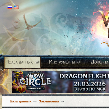
ВАШ
Б
И
Д
аза данных
нструменты
ополни
База данных
Заклинания
...