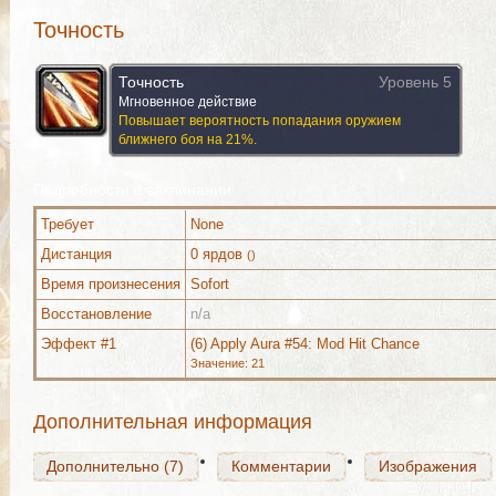
Точность
Точность
Уровень 5
Мгновенное действие
Повышает вероятность попадания оружием
ближнего боя на 21%.
Подробности о заклинании
Требует
None
Дистанция
0 ярдов
()
Время произнесения
Sofort
Дополнительно (7)
Комментарии
Изображения
Восстановление
n/a
Эффект #1
(6) Apply Aura #54: Mod Hit Chance
Значение: 21
Дополнительно (7)
Комментарии
Изображения
Дополнительная информация
Дополнительно (7)
Комментарии
Изображения