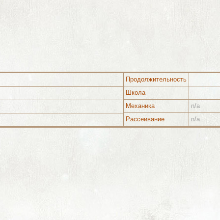
Продолжительность
Школа
Механика
n/a
Рассеивание
n/a