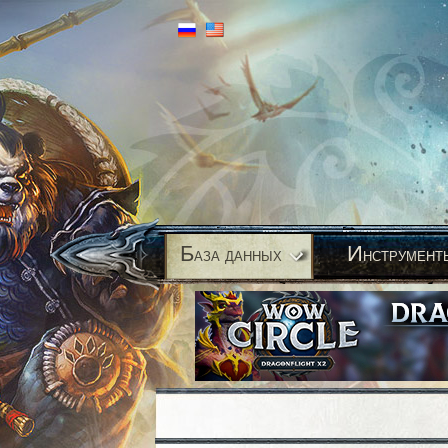
Б
И
аза данных
нструмент