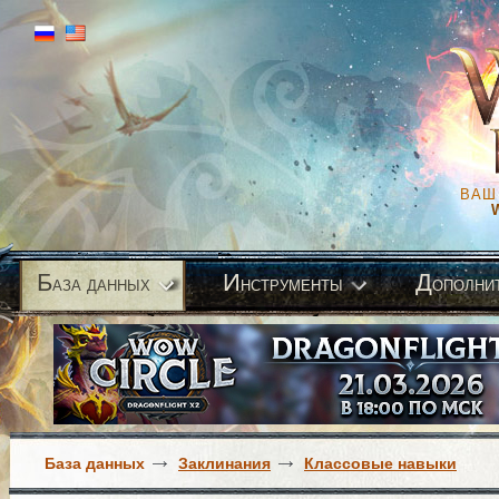
ВАШ
Б
И
Д
аза данных
нструменты
ополни
База данных
Заклинания
Классовые навыки