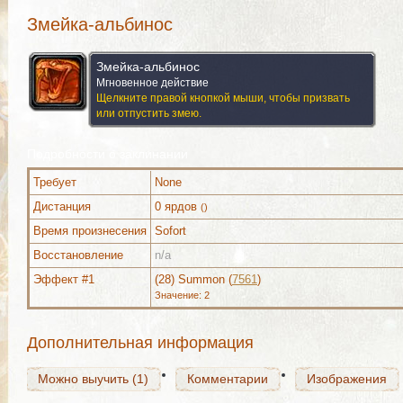
Змейка-альбинос
Змейка-альбинос
Мгновенное действие
Щелкните правой кнопкой мыши, чтобы призвать
или отпустить змею.
Подробности о заклинании
Требует
None
Дистанция
0 ярдов
()
Время произнесения
Sofort
Можно выучить (1)
Комментарии
Изображения
Восстановление
n/a
Эффект #1
(28) Summon (
7561
)
Значение: 2
Можно выучить (1)
Комментарии
Изображения
Дополнительная информация
Можно выучить (1)
Комментарии
Изображения