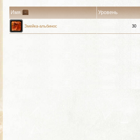
Имя
Уровень
Змейка-альбинос
30