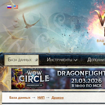
ВАШ
Б
И
Д
аза данных
нструменты
ополни
База данных
НИП
Дракон