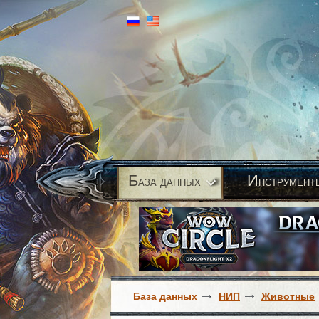
Б
И
аза данных
нструмент
База данных
НИП
Животные