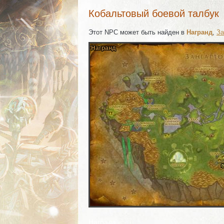
Кобальтовый боевой талбук
Этот NPC может быть найден в
Награнд
,
За
Награнд
Награнд
Награнд
Награнд
Награнд
Награнд
Награнд
Награнд
Награнд
Комментарии
Изображения
Награда