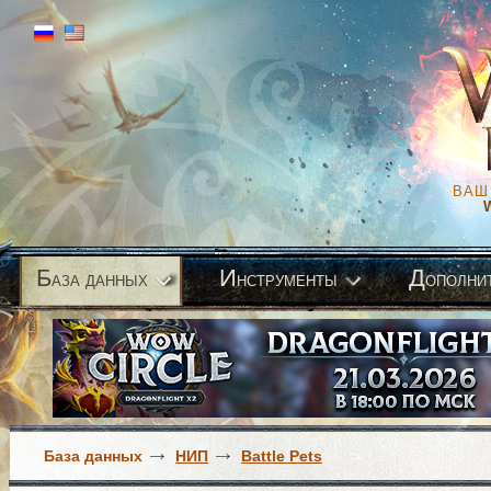
ВАШ
Б
И
Д
аза данных
нструменты
ополни
База данных
НИП
Battle Pets