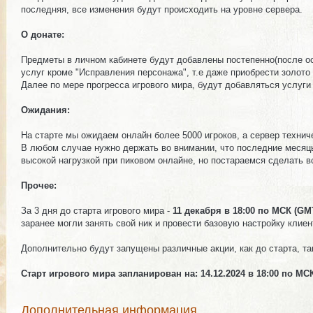
последняя, все изменения будут происходить на уровне сервера.
О донате:
Предметы в личном кабинете будут добавлены постепенно(после осв
услуг кроме "Исправления персонажа", т.е даже приобрести золото 
Далее по мере прогресса игрового мира, будут добавляться услуги
Ожидания:
На старте мы ожидаем онлайн более 5000 игроков, а сервер технич
В любом случае нужно держать во внимании, что последние месяцы
высокой нагрузкой при пиковом онлайне, но постараемся сделать 
Прочее:
За 3 дня до старта игрового мира -
11 декабря в 18:00 по МСК (GM
Комментарии
Изображения
заранее могли занять свой ник и провести базовую настройку клиен
Дополнительно будут запущены различные акции, как до старта, та
Старт игрового мира запланирован на: 14.12.2024 в 18:00 по МС
Комментарии
Изображения
Дополнительная информация