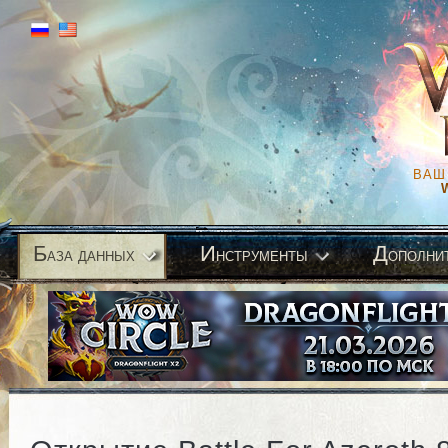
ВАШ
Б
И
Д
аза данных
нструменты
ополни