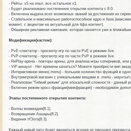
- Рейты: x5 на опыт, все остальное х1.
- Будет реализовано постепенное открытие контента с 8.0.
- Включена выдача всех возможных званий за достижения из серии 
- Стабильное и максимально работоспособное ядро и база (максим
момент, с акцентом на актуальный для бфа контент).
- Обширная рекламная кампания, которая начнется уже в ближайшие
Модификации(кастом):
- PvE-спектатор - просмотр игр по части PvE в режиме live.
- PvP-спектатор - просмотр игр по части PvP в режиме live.
- RePlay-арена - повторы арены, для анализа игры соперников, или
- ViP-аккаунт - Нет времени качаться? Можете приобрести вип аккау
- Интерактивное меню(.menu) - большое количество функций в одно
- Внутриигровой магазин с уникальными вещами в .menu - маунты/с
- Реализован "Гибкий режим" для эпохальной сложности - данный р
- Включен режим кросс-фракции(межфракция) - необходимое дополн
Этапы постепенного открытия контента:
- Волны возмездия(8.1).
- Возвращение Азшары(8.2).
- Видения Н'Зота(8.3).
Каждый новый патч будет вводиться исходя из текущего прогресса 