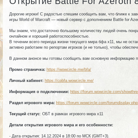
Открытие Battle For Azeroth 
Дорогие игроки! С радостью спешим сообщить вам, что ближе к за
игры World of Warcraft — новый сервер с дополнением Battle for Azer
Мы знаем, что достаточно большому количеству людей очень понра
онлайном и хорошей работоспособностью.
В течении всего периода жизни текущего мира бфа х11, мы не оста
активно работаем по репортам игроков (и не только), чтобы обесп
В данном анонсе мы готовы сообщить вам основную информацию по п
Промо страничка:
https://wowcircle.me/bfa/
Личный кабинет:
https://cpbfa.wowcircle.me/
Информация о подключении:
https://forum.wowcircle.com/showthr
Раздел игрового мира:
https://forum.wowcircle.com/forumdisplay.ph
Текущий статус
: ОБТ в рамках игрового мира х11
Детали открытия игрового мира и его особенности:
- Дата открытия: 14.12.2024 в 18:00 по МСК (GMT+3).