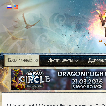
ВАШ
Б
И
Д
аза данных
нструменты
ополни