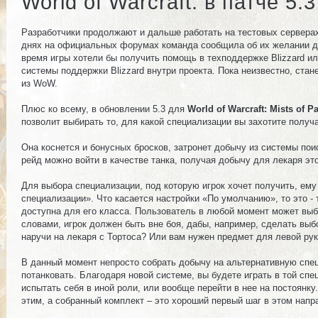
World of Warcraft: в патче 5
Разработчики продолжают и дальше работать на тестовых сервер
днях на официальных форумах команда сообщила об их желании доб
время игры хотели бы получить помощь в техподдержке Blizzard ил
системы поддержки Blizzard внутри проекта. Пока неизвестно, ста
из WoW.
Плюс ко всему, в обновлении 5.3 для
World of Warcraft: Mists of P
позволит выбирать то, для какой специализации вы захотите получ
Она коснется и бонусных бросков, затронет добычу из системы поис
рейд можно войти в качестве танка, получая добычу для лекаря это
Для выбора специализации, под которую игрок хочет получить, ему
специализации». Что касается настройки «По умолчанию», то это -
доступна для его класса. Пользователь в любой момент может выб
словами, игрок должен быть вне боя, дабы, например, сделать вы
наручи на лекаря с Тортоса? Или вам нужен предмет для левой ру
В данный момент непросто собрать добычу на альтернативную специ
потанковать. Благодаря новой системе, вы будете играть в той сп
испытать себя в иной роли, или вообще перейти в нее на постоянку
Комментарии
Изображения
этим, а собранный комплект – это хороший первый шаг в этом напр