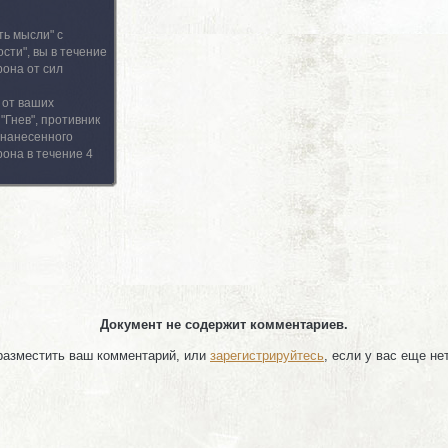
ть мысли" с
сти", вы в течение
рона от сил
 от ваших
"Гнев", противник
 нанесенного
она в течение 4
Документ не содержит комментариев.
 разместить ваш комментарий, или
зарегистрируйтесь
, если у вас еще не