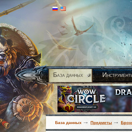
Б
И
аза данных
нструмент
База данных
Предметы
Брон