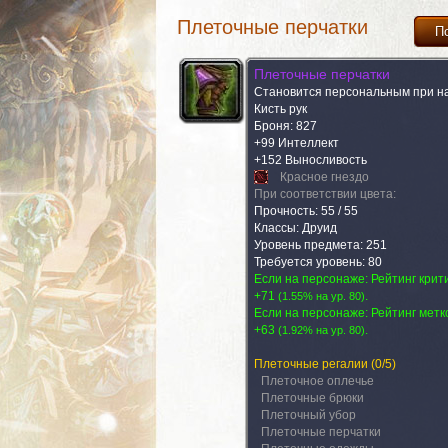
Плеточные перчатки
П
Плеточные перчатки
Становится персональным при н
Кисть рук
Броня: 827
+99 Интеллект
+152 Выносливость
Красное гнездо
При соответствии цвета:
Прочность: 55 / 55
Классы: Друид
Уровень предмета: 251
Требуется уровень: 80
Если на персонаже: Рейтинг крит
+71
.
(
1.55% на yp. 80
)
Если на персонаже: Рейтинг метк
+63
.
(
1.92% на yp. 80
)
Плеточные регалии
(0/5)
Плеточное оплечье
Плеточные брюки
Плеточный убор
Плеточные перчатки