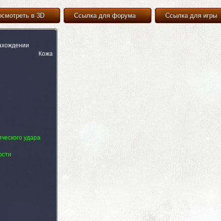
осмотреть в 3D
Ссылка для форума
Ссылка для игры
ахождении
Кожа
ического удара
ости