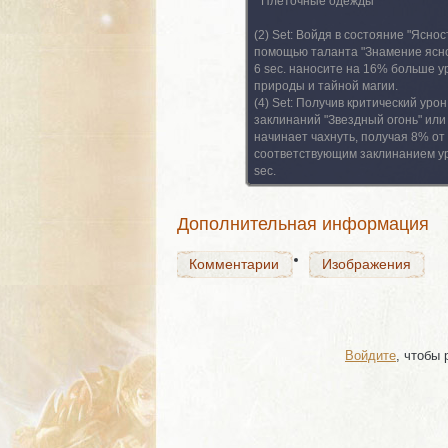
Плеточные одежды
(2) Set:
Войдя в состояние "Яснос
помощью таланта "Знамение ясно
6 sec. наносите на 16% больше у
природы и тайной магии.
Комментарии
(4) Set:
Получив критический урон
Изображения
заклинаний "Звездный огонь" или 
начинает чахнуть, получая 8% от
соответствующим заклинанием ур
sec.
Комментарии
Изображения
Дополнительная информация
Комментарии
Изображения
Войдите
, чтобы