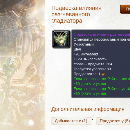
Подвеска влияния
П
разгневанного
гладиатора
Подвеска влияния разгневан
Становится персональным при н
Уникальный
Шея
+91 Интеллект
+129 Выносливость
Уровень предмета: 264
Требуется уровень: 80
Добывается с (1)
Продается за:
1
Продается у (5)
Если на персонаже: Рейтинг метк
+60
.
(
1.83% на yp. 80
)
Если на персонаже: Рейтинг усто
+60
.
(
0.73% на yp. 80
)
Добывается с (1)
Продается у (5)
Дополнительная информация
Добывается с (1)
Продается у (5)