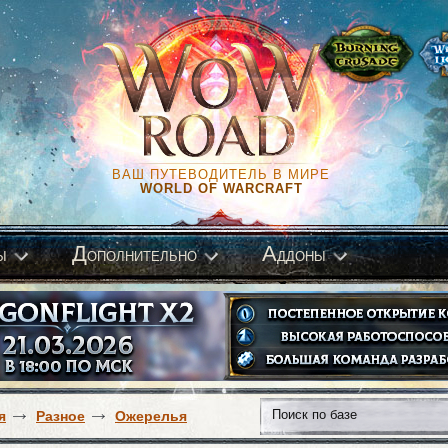
ВАШ ПУТЕВОДИТЕЛЬ В МИРЕ
WORLD OF WARCRAFT
Д
А
ы
ополнительно
ддоны
я
Разное
Ожерелья