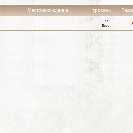
Местонахождение
Уровень
Реак
??
Босс