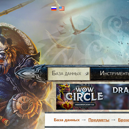
Б
И
аза данных
нструмент
База данных
Предметы
Брон