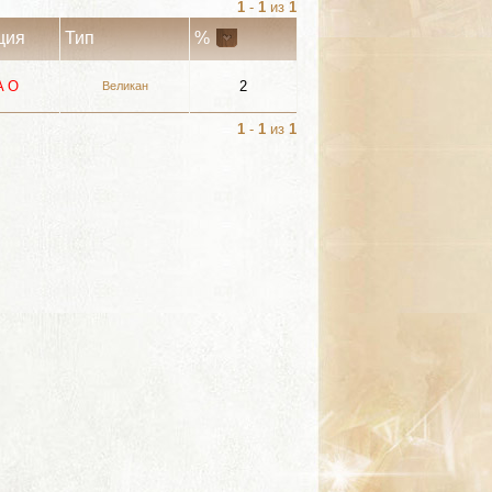
1
-
1
из
1
ция
Тип
%
A
О
2
Великан
1
-
1
из
1