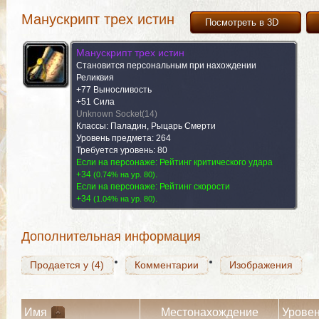
Манускрипт трех истин
Посмотреть в 3D
Манускрипт трех истин
Становится персональным при нахождении
Реликвия
+77 Выносливость
+51 Сила
Unknown Socket(14)
Классы: Паладин, Рыцарь Смерти
Уровень предмета: 264
Продается у (4)
Требуется уровень: 80
Комментарии
Изображения
Если на персонаже: Рейтинг критического удара
+34
.
(
0.74% на yp. 80
)
Если на персонаже: Рейтинг скорости
+34
.
(
1.04% на yp. 80
)
Продается у (4)
Комментарии
Изображения
Дополнительная информация
Продается у (4)
Комментарии
Изображения
Имя
Местонахождение
Урове