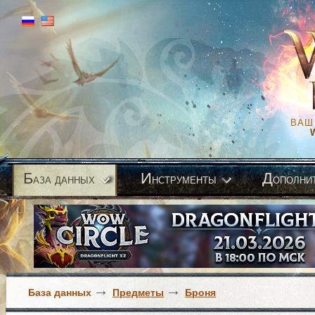
ВАШ
Б
И
Д
аза данных
нструменты
ополни
База данных
Предметы
Броня