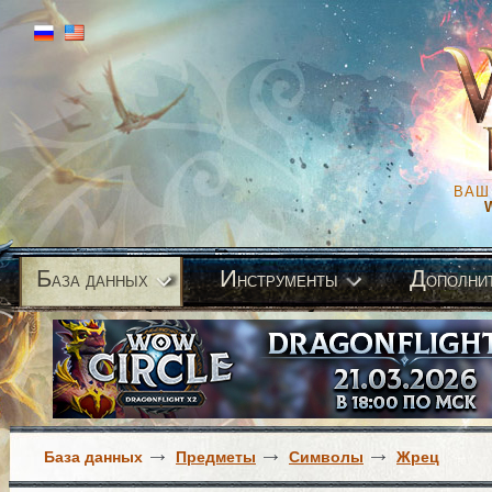
ВАШ
Б
И
Д
аза данных
нструменты
ополни
База данных
Предметы
Символы
Жрец