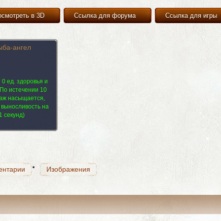
осмотреть в 3D
Ссылка для форума
Ссылка для игры
ыба-ангел
0 ед. здоровья и
 По истечении 10
ентарии
Изображения
наж насыщается,
а выносливость на
 секунд)
ентарии
Изображения
ентарии
Изображения