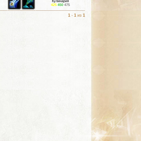
Кулинария
425
450
475
1
-
1
из
1