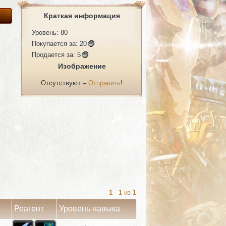
Краткая информация
Уровень: 80
Покупается за:
20
Продается за:
5
Изображение
Отсутствуют –
Отправить
!
1
-
1
из
1
Реагент
Уровень навыка