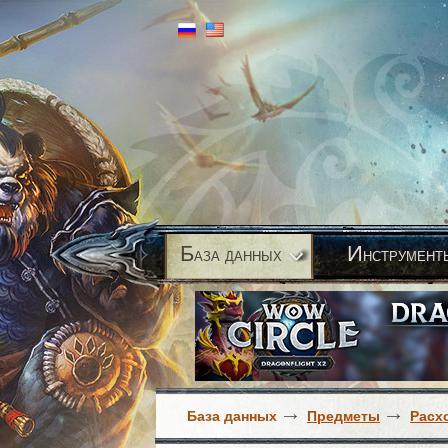
Б
И
аза данных
нструмент
База данных
Предметы
Расх