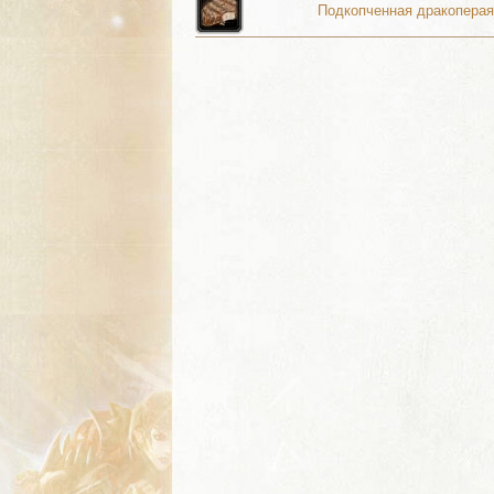
Подкопченная дракоперая