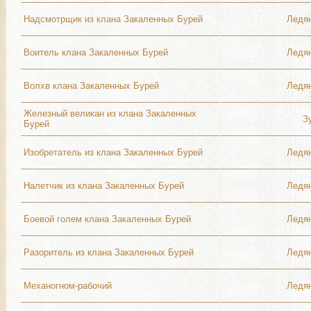
Надсмотрщик из клана Закаленных Бурей
Ледя
Воитель клана Закаленных Бурей
Ледя
Волхв клана Закаленных Бурей
Ледя
Железный великан из клана Закаленных
З
Бурей
Изобретатель из клана Закаленных Бурей
Ледя
Налетчик из клана Закаленных Бурей
Ледя
Боевой голем клана Закаленных Бурей
Ледя
Разоритель из клана Закаленных Бурей
Ледя
Механогном-рабочий
Ледя