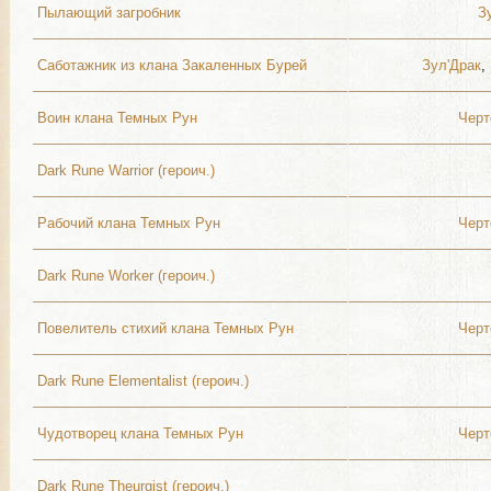
Пылающий загробник
З
Саботажник из клана Закаленных Бурей
Зул'Драк
,
Воин клана Темных Рун
Черт
Dark Rune Warrior (героич.)
Рабочий клана Темных Рун
Черт
Dark Rune Worker (героич.)
Повелитель стихий клана Темных Рун
Черт
Dark Rune Elementalist (героич.)
Чудотворец клана Темных Рун
Черт
Dark Rune Theurgist (героич.)