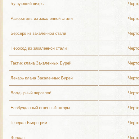
Бушующий вихрь
Черт
Разоритель из закаленной стали
Черт
Берсерк из закаленной стали
Черт
Небоход из закаленной стали
Черт
Тактик клана Закаленных Бурей
Черт
Лекарь клана Закаленных Бурей
Черт
Волдырный парозлоб
Черт
Необузданный огненный шторм
Черт
Генерал Бьярнгрим
Черт
Волхан
Черт