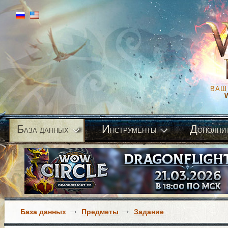
ВАШ
Б
И
Д
аза данных
нструменты
ополни
База данных
Предметы
Задание