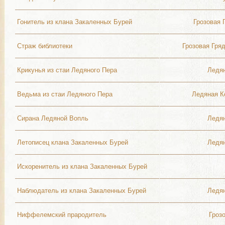
Гонитель из клана Закаленных Бурей
Грозовая 
Страж библиотеки
Грозовая Гря
Крикунья из стаи Ледяного Пера
Ледя
Ведьма из стаи Ледяного Пера
Ледяная К
Сирана Ледяной Вопль
Ледя
Летописец клана Закаленных Бурей
Ледя
Искоренитель из клана Закаленных Бурей
Наблюдатель из клана Закаленных Бурей
Ледя
Ниффелемский прародитель
Гроз