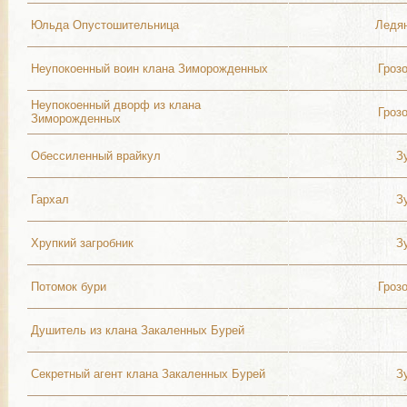
Юльда Опустошительница
Ледя
Неупокоенный воин клана Зиморожденных
Гроз
Неупокоенный дворф из клана
Гроз
Зиморожденных
Обессиленный врайкул
З
Гархал
З
Хрупкий загробник
З
Потомок бури
Гроз
Душитель из клана Закаленных Бурей
Секретный агент клана Закаленных Бурей
З