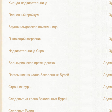
Хильда-надзирательница
З
Плененный врайкул
З
Бруннхильдарская воительница
Пылающий загробник
З
Надзирательница Сира
З
Валькирионская претендентка
Ледя
Погромщик из клана Закаленных Бурей
Ледя
Странник бурь
Ледя
Следопыт из клана Закаленных Бурей
Ледя
Следопыт Тулин
З