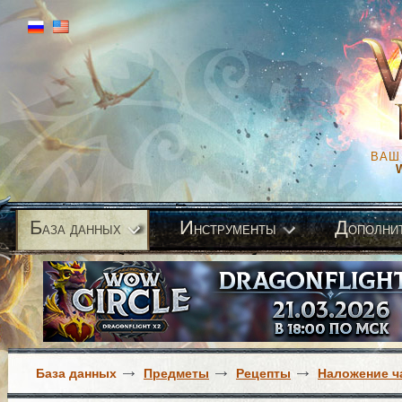
ВАШ
Б
И
Д
аза данных
нструменты
ополни
База данных
Предметы
Рецепты
Наложение ч