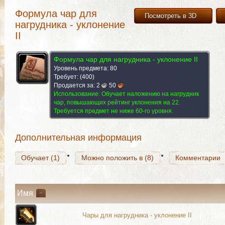
Формула чар для
Посмотреть в 3D
нагрудника - уклонение
II
Формула чар для нагрудника - уклонение II
Уровень предмета: 80
Обучает (1)
Требует: (400)
Можно положить в (8)
Комментарии
Продается за:
2
50
Использование:
Обучает наложению на нагрудник
чар, повышающих рейтинг уклонения на 22.
Требуется предмет не ниже 60-го уровня.
Обучает (1)
Можно положить в (8)
Комментарии
Дополнительная информация
Обучает (1)
Можно положить в (8)
Комментарии
Имя
Чары для нагрудника - уклонение II