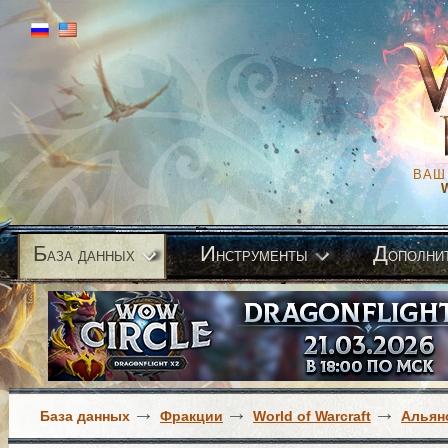
ВАШ
Б
И
Д
аза данных
нструменты
ополни
База данных
Фракции
World of Warcraft
Альян